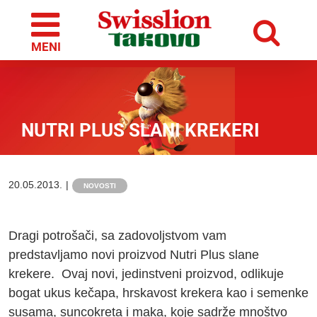
Skip
to
content
NUTRI PLUS SLANI KREKERI
20.05.2013.
|
NOVOSTI
Dragi potrošači, sa zadovoljstvom vam
predstavljamo novi proizvod Nutri Plus slane
krekere.
Ovaj novi, jedinstveni proizvod, odlikuje
bogat ukus kečapa, hrskavost krekera kao i semenke
susama, suncokreta i maka, koje sadrže mnoštvo