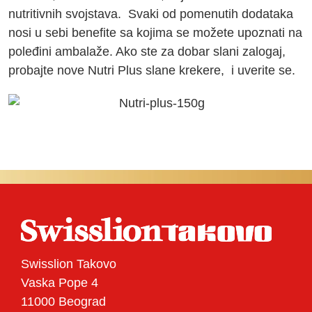
nutritivnih svojstava. Svaki od pomenutih dodataka
nosi u sebi benefite sa kojima se možete upoznati na
poleđini ambalaže. Ako ste za dobar slani zalogaj,
probajte nove Nutri Plus slane krekere, i uverite se.
Swisslion Takovo
Vaska Pope 4
11000 Beograd