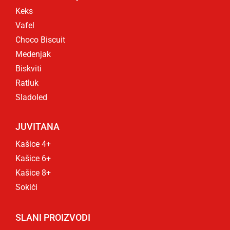
Keks
Vafel
Choco Biscuit
Medenjak
Biskviti
Ratluk
Sladoled
JUVITANA
Kašice 4+
Kašice 6+
Kašice 8+
Sokići
SLANI PROIZVODI