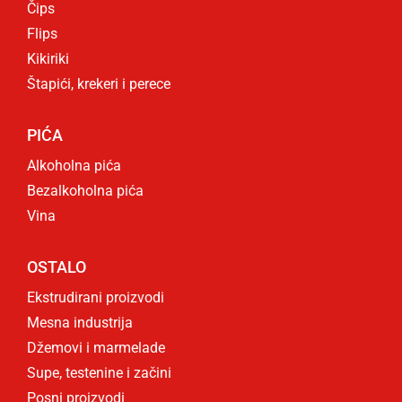
Čips
Flips
Kikiriki
Štapići, krekeri i perece
PIĆA
Alkoholna pića
Bezalkoholna pića
Vina
OSTALO
Ekstrudirani proizvodi
Mesna industrija
Džemovi i marmelade
Supe, testenine i začini
Posni proizvodi