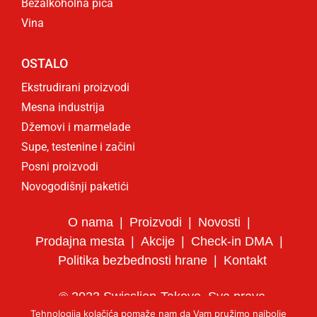
Bezalkoholna pića
Vina
OSTALO
Ekstrudirani proizvodi
Mesna industrija
Džemovi i marmelade
Supe, testenine i začini
Posni proizvodi
Novogodišnji paketići
O nama
Proizvodi
Novosti
Prodajna mesta
Akcije
Check-in DMA
Politika bezbednosti hrane
Kontakt
© 2023 Swisslion-Takovo. Sva prava
Tehnologija kolačića pomaže nam da Vam pružimo najbolje
zadržana.