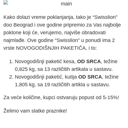
Kako dolazi vreme poklanjanja, tako je “Swisslion”
doo Beograd i ove godine pripremio za Vas najbolje
poklone koji će, verujemo, najviše obradovati
najmlađe. Ove godine “Swisslion” u ponudi ima 2
vrste NOVOGODIŠNJIH PAKETIĆA, i to:
Novogodišnji paketić kesa,
OD SRCA
, težine
0,825 kg, sa
13 različitih artikala
u sastavu.
Novogodišnji paketić, kutija
OD SRCA
, težine
1,805 kg, sa
19 različitih artikla
u sastavu.
Za veće količine, kupci ostvaruju popust od 5-15%!
Želimo vam slatke praznike!