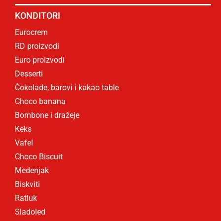
KONDITORI
Eurocrem
RD proizvodi
Euro proizvodi
Desserti
Čokolade, barovi i kakao table
Choco banana
Bombone i dražeje
Keks
Vafel
Choco Biscuit
Medenjak
Biskviti
Ratluk
Sladoled