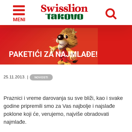
Skip
to
content
PAKETIĆI ZA NAJMLAĐE!
25.11.2013.
|
NOVOSTI
Praznici i vreme darovanja su sve bliži, kao i svake
godine pripremili smo za Vas najbolje i najslađe
poklone koji će, verujemo, najviše obradovati
najmlađe.