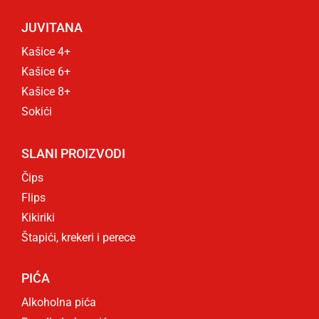
JUVITANA
Kašice 4+
Kašice 6+
Kašice 8+
Sokići
SLANI PROIZVODI
Čips
Flips
Kikiriki
Štapići, krekeri i perece
PIĆA
Alkoholna pića