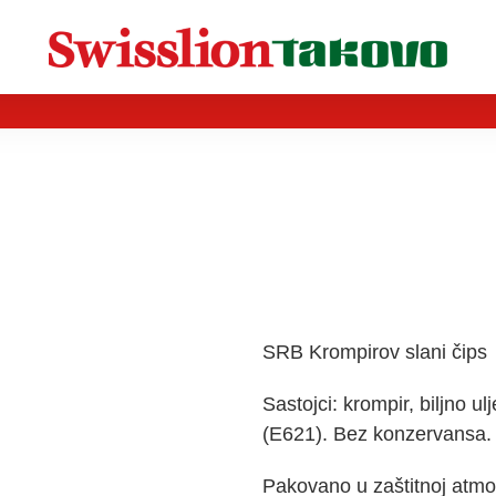
SRB Krompirov slani čips
Sastojci:
krompir, biljno u
(E621). Bez konzervansa.
Pakovano u zaštitnoj atmos