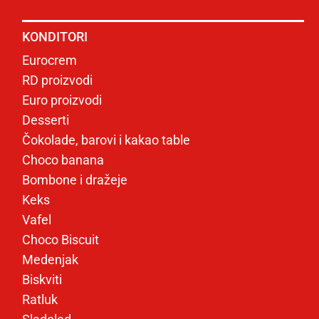
KONDITORI
Eurocrem
RD proizvodi
Euro proizvodi
Desserti
Čokolade, barovi i kakao table
Choco banana
Bombone i dražeje
Keks
Vafel
Choco Biscuit
Medenjak
Biskviti
Ratluk