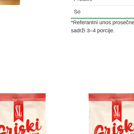
So
*Referantni unos prosečn
sadrži 3–4 porcije.