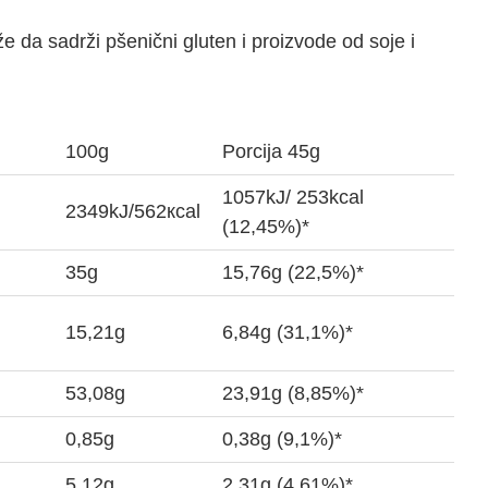
 da sadrži pšenični gluten i proizvode od soje i
100g
Porcija 45g
1057kJ/ 253kcal
2349kJ/562кcal
(12,45%)*
35g
15,76g (22,5%)*
15,21g
6,84g (31,1%)*
53,08g
23,91g (8,85%)*
0,85g
0,38g (9,1%)*
5,12g
2,31g (4,61%)*