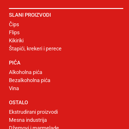
SLANI PROIZVODI
Čips
Flips
Kikiriki
Štapići, krekeri i perece
PIĆA
Alkoholna pića
Bezalkoholna pića
Vina
OSTALO
Ekstrudirani proizvodi
Mesna industrija
Džemovi i marmelade