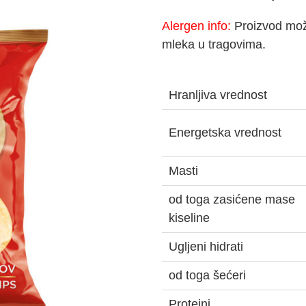
Alergen info:
Proizvod može
mleka u tragovima.
Hranljiva vrednost
Energetska vrednost
Masti
od toga zasićene mase
kiseline
Ugljeni hidrati
od toga šećeri
Proteini