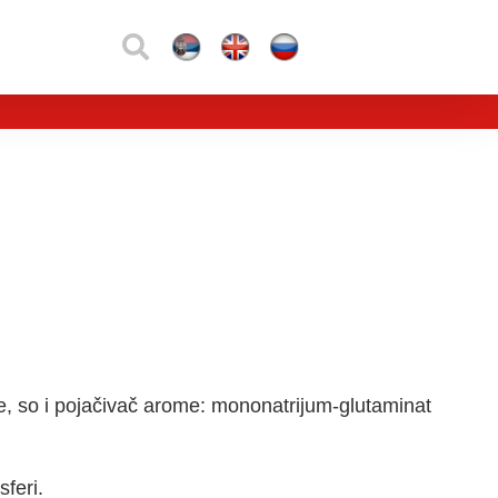
lje, so i pojačivač arome: mononatrijum-glutaminat
feri.