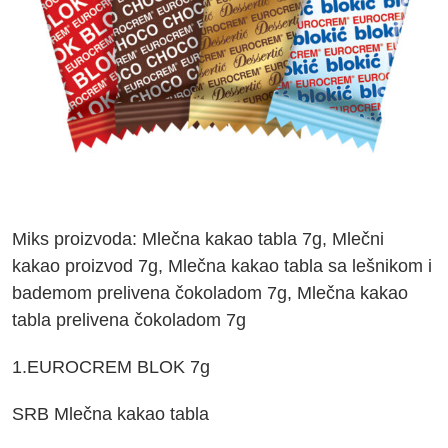
Miks
proizvoda: Mlečna kakao tabla 7g, Mlečni
kakao proizvod 7g, Mlečna kakao tabla
sa lešnikom i
bademom prelivena čokoladom 7g,
Mlečna kakao
tabla prelivena čokoladom 7g
1.EUROCREM BLOK 7g
SRB Mle
čna kakao tabla