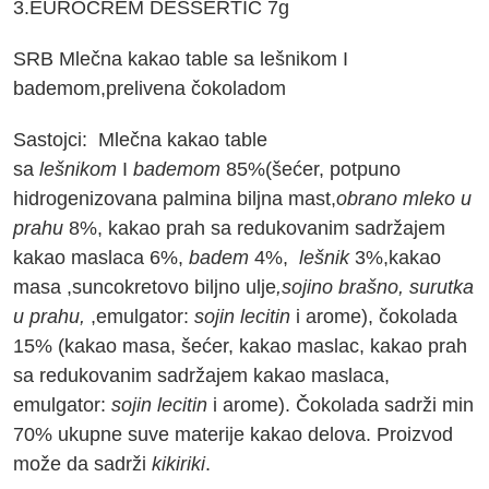
3.EUROCREM DESSERTIĆ 7g
SRB
Mlečna kakao table sa lešnikom I
bademom,prelivena čokoladom
Sastojci: Mlečna kakao table
sa
lešnikom
I
bademom
85%(šećer, potpuno
hidrogenizovana palmina biljna mast,
obrano mleko u
prahu
8%
,
kakao prah sa redukovanim sadržajem
kakao maslaca 6%,
badem
4%
,
lešnik
3%,kakao
masa
,
suncokretovo biljno ulje
,sojino b
ra
šno,
surutka
u prahu,
,emulgator:
sojin lecitin
i arome), čokolada
15% (kakao masa, šećer, kakao maslac, kakao prah
sa redukovanim sadržajem kakao maslaca,
emulgator:
sojin lecitin
i arome). Čokolada sadrži min
70% ukupne suve materije kakao delova. Proizvod
može da sadrži
kikiriki
.