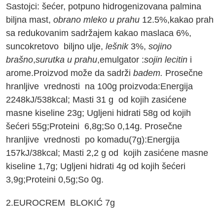
Sastojci: šećer, potpuno hidrogenizovana palmina
biljna mast,
obrano mleko u
prahu
12.5%,kakao prah
sa redukovanim sadržajem kakao maslaca 6%,
suncokretovo biljno ulje,
lešnik
3%,
sojino
brašno
,
surutka u prahu
,emulgator :
sojin lecitin
i
arome.Proizvod može da sadrži
badem.
Prosečne
hranljive vrednosti na 100g proizvoda:Energija
2248kJ/538kcal; Мasti 31 g od kojih zasićene
masne kiseline 23g; Ugljeni hidrati 58g od kojih
šećeri 55g;Proteini 6,8g;So 0,14g. Prosečne
hranljive vrednosti po komadu(7g):Energija
157kJ/38kcal; Мasti 2,2 g od kojih zasićene masne
kiseline 1,7g; Ugljeni hidrati 4g od kojih šećeri
3,9g;Proteini 0,5g;So 0g.
2.EUROCREM BLOKI
Ć 7g