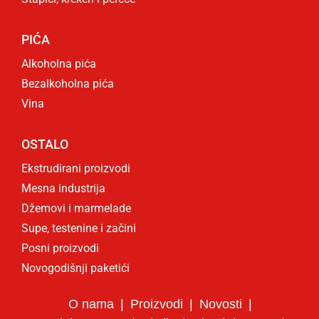
PIĆA
Alkoholna pića
Bezalkoholna pića
Vina
OSTALO
Ekstrudirani proizvodi
Mesna industrija
Džemovi i marmelade
Supe, testenine i začini
Posni proizvodi
Novogodišnji paketići
O nama
Proizvodi
Novosti