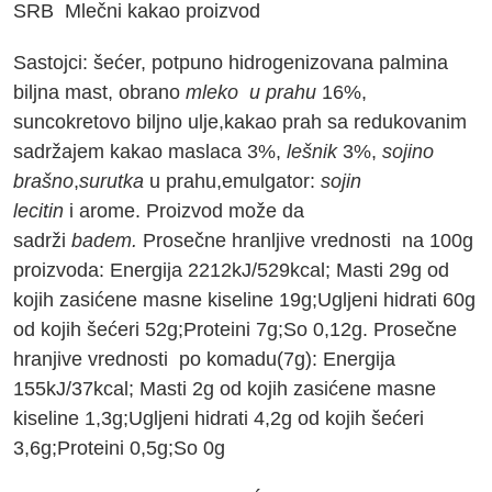
SRB Mlečni kakao proizvod
Sastojci: šećer, potpuno hidrogenizovana palmina
biljna mast,
obrano
mleko u
prahu
16%,
suncokretovo biljno ulje,kakao prah sa redukovanim
sadržajem kakao maslaca 3%,
lešnik
3%,
sojino
brašno
,
surutka
u prahu
,emulgator:
sojin
lecitin
i arome. Proizvod može da
sadrži
badem.
Prosečne hranljive vrednosti na 100g
proizvoda: Energija 2212kJ/529kcal; Мasti 29g od
kojih zasićene masne kiseline 19g;Ugljeni hidrati 60g
od kojih šećeri 52g;Proteini 7g;So 0,12g. Prosečne
hranjive vrednosti po komadu(7g): Energija
155kJ/37kcal; Мasti 2g od kojih zasićene masne
kiseline 1,3g;Ugljeni hidrati 4,2g od kojih šećeri
3,6g;Proteini 0,5g;So 0g