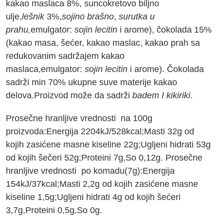
kakao maslaca 8%, suncokretovo biljno
ulje,
lešnik
3%,
sojino brašno
,
surutka u
prahu,
emulgator:
sojin lecitin
i arome), čokolada 15%
(kakao masa, šećer, kakao maslac, kakao prah sa
redukovanim sadržajem kakao
maslaca,emulgator:
sojin lecitin
i arome). Čokolada
sadrži min 70% ukupne suve materije kakao
delova.Proizvod može da sadrži
badem I kikiriki
.
Prosečne hranljive vrednosti na 100g
proizvoda:Energija 2204kJ/528kcal;Masti 32g od
kojih zasićene masne kiseline 22g;Ugljeni hidrati 53g
od kojih šečeri 52g;Proteini 7g,So 0,12g. Prosečne
hranljive vrednosti po komadu(7g):Energija
154kJ/37kcal;Masti 2,2g od kojih zasićene masne
kiseline 1,5g;Ugljeni hidrati 4g od kojih šećeri
3,7g,Proteini 0,5g,So 0g.