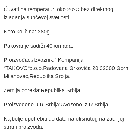
Čuvati na temperaturi oko 20ºC bez direktnog
izlaganja sunčevoj svetlosti.
Neto količina: 280g.
Pakovanje sadrži 40komada.
Proizvođač:/Izvoznik:“ Kompanija
“TAKOVO“d.o.o.Radovana Grkovića 20,32300 Gornji
Milanovac,Republika Srbija.
Zemlja porekla:Republika Srbija.
Proizvedeno u:R.Srbija;Uvezeno iz R.Srbija.
Najbolje upotrebiti do datuma otisnutog na zadnjoj
strani proizvoda.