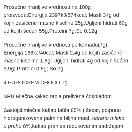
Prosečne hranljive vrednosti na 100g
proizvoda:Energija 2397kJ/574kcal; Masti 34g od
kojih zasićene masne kiseline 25g;Ugljeni hidrati 60g
od kojih šećeri 55g;Proteini 7g;So 0,12g
Prosečne hranljive vrednosti po komadu(7g):
Energija 168kJ/40cal; Masti 2,4g od kojih zasićene
masne kiseline 1,8g; Ugljeni hidrati 4g od kojih šećeri
3,9g; Proteini 0,5g; So 0g.
4.EUROCREM CHOCO 7g
SRB Mlečna kakao tabla prelivena čokoladom
Sastojci:mlečna kakao tabla 85% ( šećer, potpuno
hidrogenizovana palmina biljna mast,
obrano mleko
u prahu
8%,kakao prah sa redukovanim sadržajem