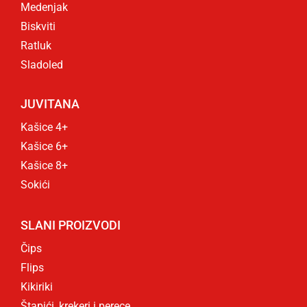
Medenjak
Biskviti
Ratluk
Sladoled
JUVITANA
Kašice 4+
Kašice 6+
Kašice 8+
Sokići
SLANI PROIZVODI
Čips
Flips
Kikiriki
Štapići, krekeri i perece