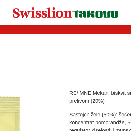
RS/ MNE Mekani biskvit s
prelivom (20%)
Sastojci:
žele (50%): šećer
koncentrat pomorandže, 50
regulator kiselosti: limun