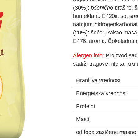
(30%):
pšenično
brašno, 
humektant: E420ii, so, sr
natrijum-hidrogenkarbonat
(20%): šećer, kakao masa
E476, aroma. Čokoladna m
Alergen info:
Proizvod
sadr
sadrži tragove mleka, kikiri
Hranljiva vrednost
Energetska vrednost
Proteini
Masti
od toga zasićene masne 