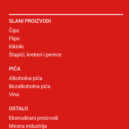
SLANI PROIZVODI
Čips
Flips
Kikiriki
Štapići, krekeri i perece
PIĆA
Alkoholna pića
Bezalkoholna pića
Vina
OSTALO
Ekstrudirani proizvodi
Mesna industrija