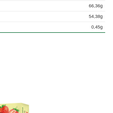
66,36g
54,38g
0,45g