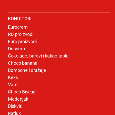
KONDITORI
Eurocrem
RD proizvodi
Euro proizvodi
Desserti
Čokolade, barovi i kakao table
Choco banana
Bombone i dražeje
Keks
Vafel
Choco Biscuit
Medenjak
Biskviti
Ratluk