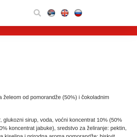
a želeom od pomorandže (50%) i čokoladnim
, glukozni sirup, voda, voćni koncentrat 10% (50%
% koncentrat jabuke), sredstvo za želiranje: pektin,
ska kiselina i prirodna aroma pomorandže; biskvit