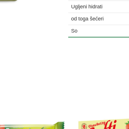
Ugljeni hidrati
od toga šećeri
So