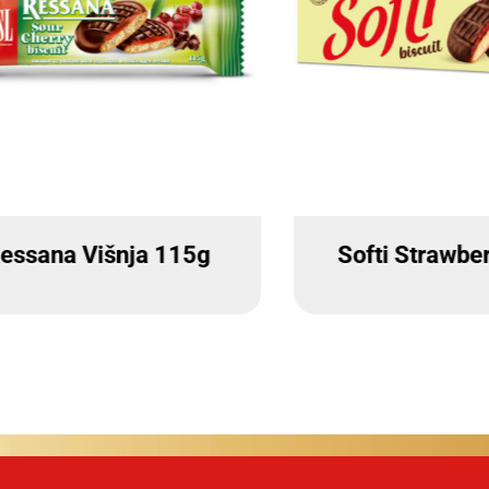
i Strawberry 115g
Ressana Orange 
100g