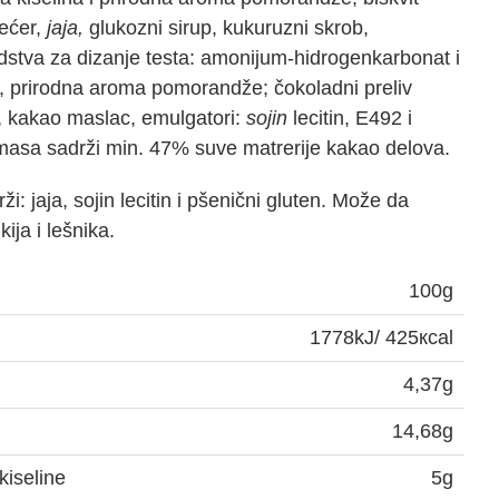
šećer,
jaja,
glukozni sirup, kukuruzni skrob,
edstva za dizanje testa: amonijum-hidrogenkarbonat i
, prirodna aroma pomorandže; čokoladni preliv
, kakao maslac, emulgatori:
sojin
lecitin, E492 i
asa sadrži min. 47% suve matrerije kakao delova.
ži: jaja, sojin lecitin i pšenični gluten. Može da
kija i lešnika.
100g
1778kJ/ 425кcal
4,37g
14,68g
kiseline
5g