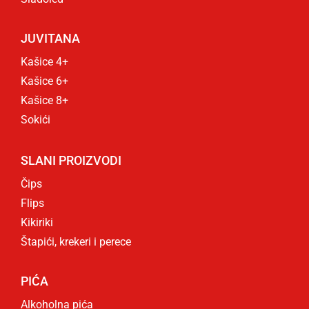
JUVITANA
Kašice 4+
Kašice 6+
Kašice 8+
Sokići
SLANI PROIZVODI
Čips
Flips
Kikiriki
Štapići, krekeri i perece
PIĆA
Alkoholna pića