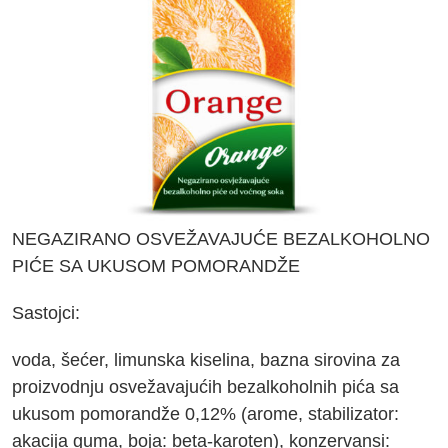
NEGAZIRANO OSVEŽAVAJUĆE BEZALKOHOLNO
PIĆE SA UKUSOM POMORANDŽE
Sastojci:
voda, šećer, limunska kiselina, bazna sirovina za
proizvodnju osvežavajućih bezalkoholnih pića sa
ukusom pomorandže 0,12% (arome, stabilizator:
akacija guma, boja: beta-karoten), konzervansi: