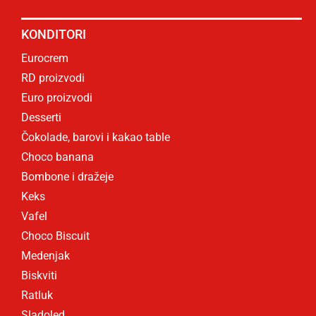
KONDITORI
Eurocrem
RD proizvodi
Euro proizvodi
Desserti
Čokolade, barovi i kakao table
Choco banana
Bombone i dražeje
Keks
Vafel
Choco Biscuit
Medenjak
Biskviti
Ratluk
Sladoled