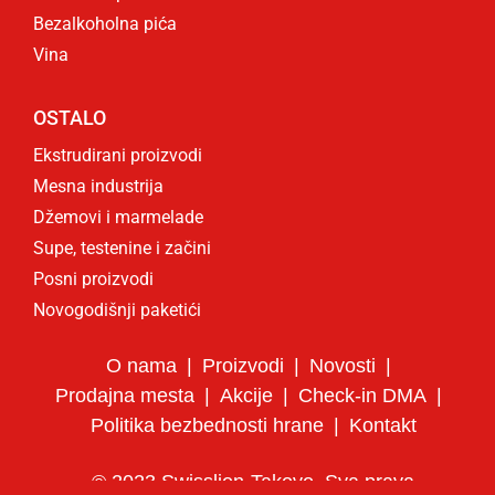
Bezalkoholna pića
Vina
OSTALO
Ekstrudirani proizvodi
Mesna industrija
Džemovi i marmelade
Supe, testenine i začini
Posni proizvodi
Novogodišnji paketići
O nama
Proizvodi
Novosti
Prodajna mesta
Akcije
Check-in DMA
Politika bezbednosti hrane
Kontakt
© 2023 Swisslion-Takovo. Sva prava