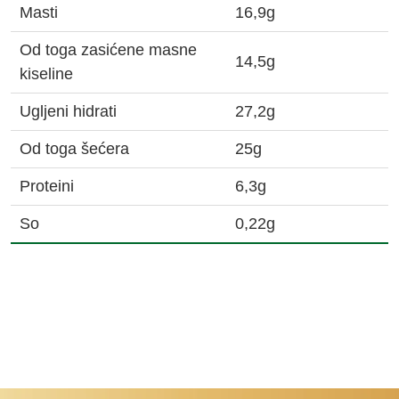
Masti
16,9g
Od toga zasićene masne
14,5g
kiseline
Ugljeni hidrati
27,2g
Od toga šećera
25g
Proteini
6,3g
So
0,22g