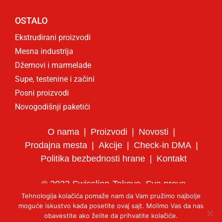
OSTALO
Ekstrudirani proizvodi
Mesna industrija
Džemovi i marmelade
Supe, testenine i začini
Posni proizvodi
Novogodišnji paketići
O nama
Proizvodi
Novosti
Prodajna mesta
Akcije
Check-in DMA
Politika bezbednosti hrane
Kontakt
© 2023 Swisslion-Takovo. Sva prava
Tehnologija kolačića pomaže nam da Vam pružimo najbolje
zadržana.
moguće iskustvo kada posetite ovaj sajt. Molimo Vas da nas
Izrada web sajta: Titan Dizajn
obavestite ako želite da prihvatite kolačiće.