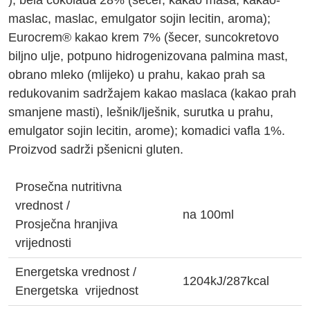
); bela cokolada 28% (šecer, kakao masa, kakao-
maslac, maslac, emulgator sojin lecitin, aroma);
Eurocrem® kakao krem 7% (šecer, suncokretovo
biljno ulje, potpuno hidrogenizovana palmina mast,
obrano mleko (mlijeko) u prahu, kakao prah sa
redukovanim sadržajem kakao maslaca (kakao prah
smanjene masti), lešnik/lješnik, surutka u prahu,
emulgator sojin lecitin, arome); komadici vafla 1%.
Proizvod sadrži pšenicni gluten.
Prosečna nutritivna
vrednost /
na 100ml
Prosječna hranjiva
vrijednosti
Energetska vrednost /
1204kJ/287kcal
Energetska vrijednost