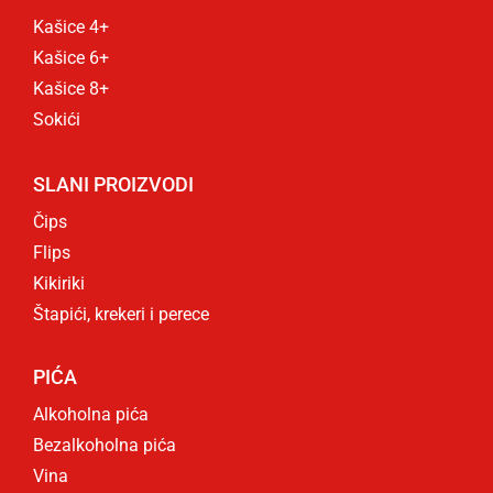
Kašice 4+
Kašice 6+
Kašice 8+
Sokići
SLANI PROIZVODI
Čips
Flips
Kikiriki
Štapići, krekeri i perece
PIĆA
Alkoholna pića
Bezalkoholna pića
Vina