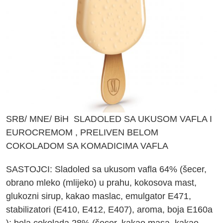
SRB/ MNE/ BiH
SLADOLED SA UKUSOM VAFLA I
EUROCREMOM , PRELIVEN BELOM
COKOLADOM SA KOMADICIMA VAFLA
SASTOJCI: Sladoled sa ukusom vafla 64% (šecer,
obrano mleko (mlijeko) u prahu, kokosova mast,
glukozni sirup, kakao maslac, emulgator E471,
stabilizatori (E410, E412, E407), aroma, boja E160a