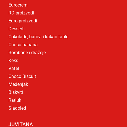
Eurocrem
RD proizvodi
Euro proizvodi
Desserti
Čokolade, barovi i kakao table
Choco banana
Bombone i dražeje
Keks
Vafel
Choco Biscuit
Medenjak
Biskviti
Ratluk
Sladoled
JUVITANA