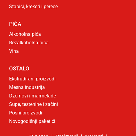
Štapići, krekeri i perece
PIĆA
Alkoholna pića
Bezalkoholna pića
Vina
OSTALO
Ekstrudirani proizvodi
Mesna industrija
Džemovi i marmelade
Supe, testenine i začini
Posni proizvodi
Novogodišnji paketići