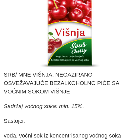
SRB/ MNE VIŠNJA, NEGAZIRANO
OSVEŽAVAJUĆE BEZALKOHOLNO PIĆE SA
VOĆNIM SOKOM VIŠNJE
Sadržaj voćnog soka: min. 15%.
Sastojci:
voda, voćni sok iz koncentrisanog voćnog soka