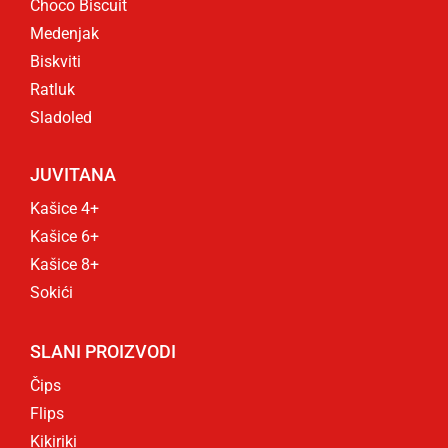
Choco Biscuit
Medenjak
Biskviti
Ratluk
Sladoled
JUVITANA
Kašice 4+
Kašice 6+
Kašice 8+
Sokići
SLANI PROIZVODI
Čips
Flips
Kikiriki