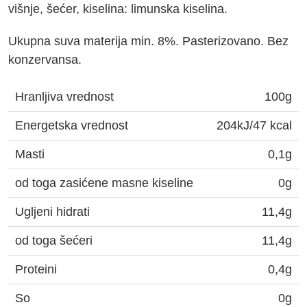
višnje, šećer, kiselina: limunska kiselina.
Ukupna suva materija min. 8%. Pasterizovano. Bez
konzervansa.
Hranljiva vrednost
100g
Energetska vrednost
204kJ/47 kcal
Masti
0,1g
od toga zasićene masne kiseline
0g
Ugljeni hidrati
11,4g
od toga šećeri
11,4g
Proteini
0,4g
So
0g