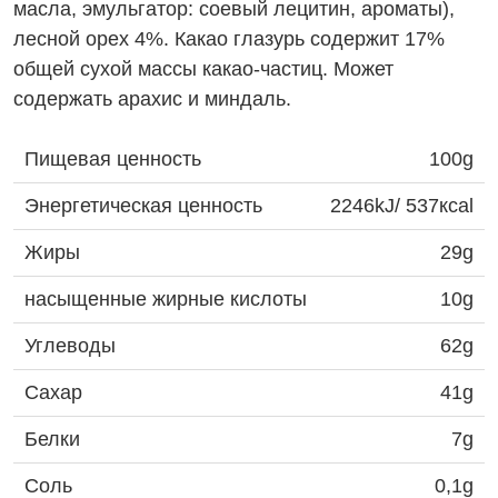
масла, эмульгатор:
соевый
лецитин, ароматы),
лесной орех
4%. Какао глазурь содержит 17%
общей сухой массы какао-частиц. Может
содержать
арахис
и
миндаль
.
Пищевая ценность
100g
Энергетическая ценность
2246kJ/ 537кcal
Жиры
29g
насыщенные жирные кислоты
10g
Углеводы
62g
Сахар
41g
Белки
7g
Соль
0,1g