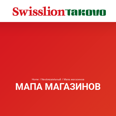
Home
Neobяzatelьnый
Мапа магазинов
МАПА МАГАЗИНОВ