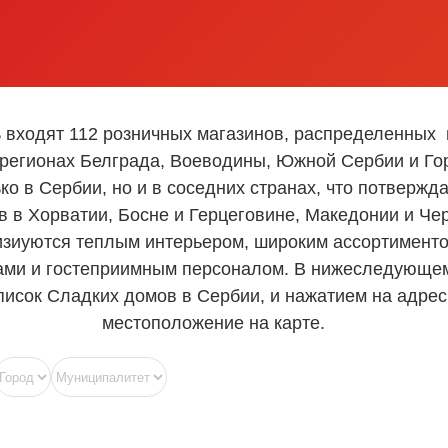
ь входят 112 розничных магазинов, распределенных 
 регионах Белграда, Воеводины, Южной Сербии и Г
ько в Сербии, но и в соседних странах, что потвержд
в в Хорватии, Босне и Герцеговине, Македонии и Че
изиуются теплым интерьером, широким ассортименто
ами и гостеприимным персоналом. В нижеследующем
писок Сладких домов в Сербии, и нажатием на адрес
местоположение на карте.