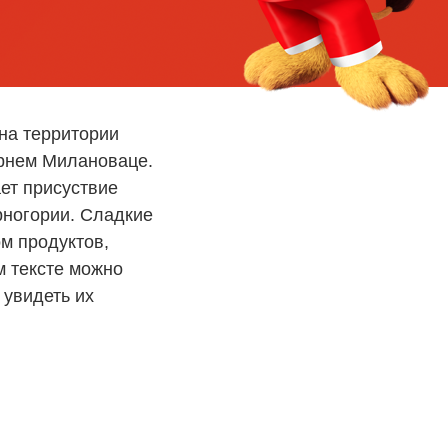
на территории
орнем Милановаце.
ает присуствие
рногории. Сладкие
м продуктов,
 тексте можно
 увидеть их