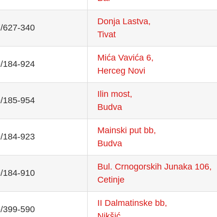
Donja Lastva,
/627-340
Tivat
Mića Vavića 6,
/184-924
Herceg Novi
Ilin most,
/185-954
Budva
Mainski put bb,
/184-923
Budva
Bul. Crnogorskih Junaka 106,
/184-910
Cetinje
II Dalmatinske bb,
/399-590
Nikšić