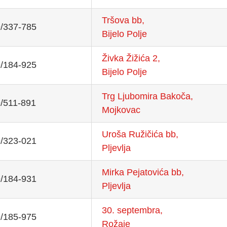
Tršova bb,
/337-785
Bijelo Polje
Živka Žižića 2,
/184-925
Bijelo Polje
Trg Ljubomira Bakoča,
/511-891
Mojkovac
Uroša Ružičića bb,
/323-021
Pljevlja
Mirka Pejatovića bb,
/184-931
Pljevlja
30. septembra,
/185-975
Rožaje