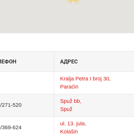
ЛЕФОН
АДРЕС
Kralja Petra I broj 30,
Paraćin
Spuž bb,
/271-520
Spuž
ul. 13. jula,
/369-624
Kolašin