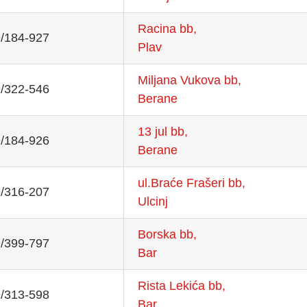
Racina bb,
/184-927
Plav
Miljana Vukova bb,
/322-546
Berane
13 jul bb,
/184-926
Berane
ul.Braće Frašeri bb,
/316-207
Ulcinj
Borska bb,
/399-797
Bar
Rista Lekića bb,
/313-598
Bar