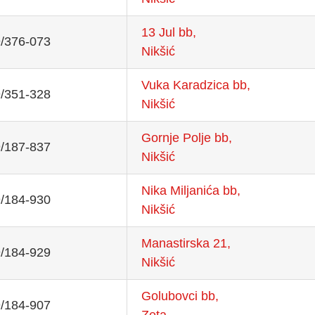
13 Jul bb,
/376-073
Nikšić
Vuka Karadzica bb,
/351-328
Nikšić
Gornje Polje bb,
/187-837
Nikšić
Nika Miljanića bb,
/184-930
Nikšić
Manastirska 21,
/184-929
Nikšić
Golubovci bb,
/184-907