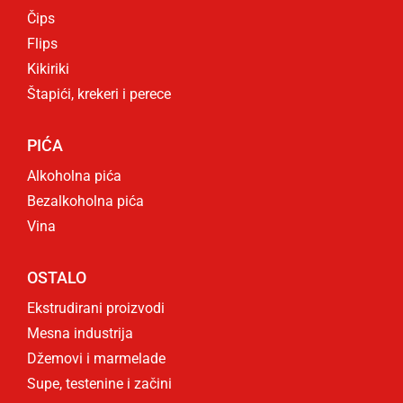
Čips
Flips
Kikiriki
Štapići, krekeri i perece
PIĆA
Alkoholna pića
Bezalkoholna pića
Vina
OSTALO
Ekstrudirani proizvodi
Mesna industrija
Džemovi i marmelade
Supe, testenine i začini