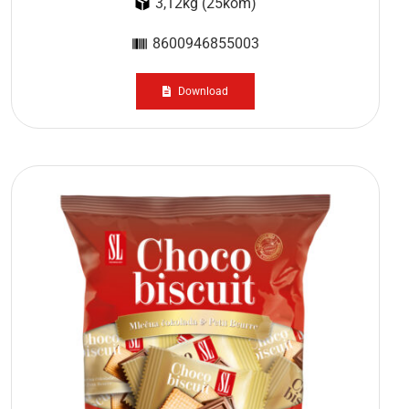
3,12kg (25kom)
8600946855003
Download