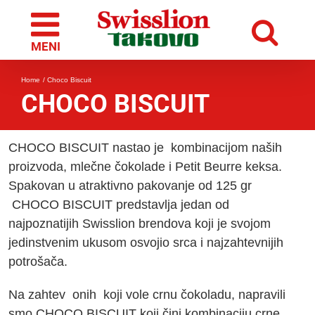
Skip
to
content
Home
Choco Biscuit
CHOCO BISCUIT
CHOCO BISCUIT
nastao je kombinacijom naših
proizvoda, mlečne čokolade i Petit Beurre keksa.
Spakovan u atraktivno pakovanje od 125 gr
CHOCO BISCUIT
predstavlja jedan od
najpoznatijih Swisslion brendova koji je svojom
jedinstvenim ukusom osvojio srca i najzahtevnijih
potrošača.
Na zahtev onih koji vole crnu čokoladu, napravili
smo
CHOCO BISCUIT
koji čini kombinaciju crne