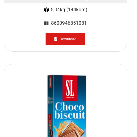
5,04kg (144kom)
8600946851081
Download