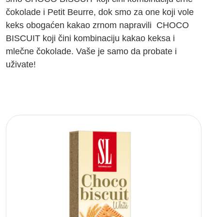
čokolade i Petit Beurre, dok smo za one koji vole
keks obogaćen kakao zrnom napravili
CHOCO
BISCUIT
koji čini kombinaciju kakao keksa i
mlečne čokolade. Vaše je samo da probate i
uživate!