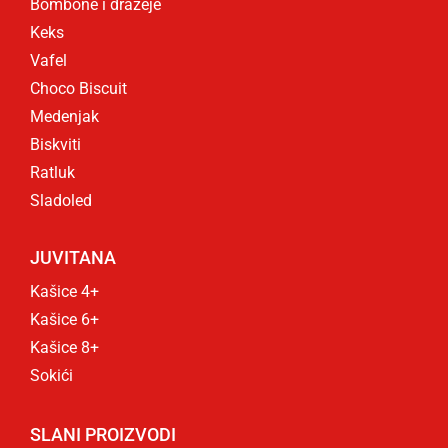
Bombone i dražeje
Keks
Vafel
Choco Biscuit
Medenjak
Biskviti
Ratluk
Sladoled
JUVITANA
Kašice 4+
Kašice 6+
Kašice 8+
Sokići
SLANI PROIZVODI