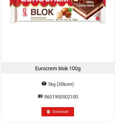
Eurocrem blok 100g
3kg (30kom)
8601900502100
Download