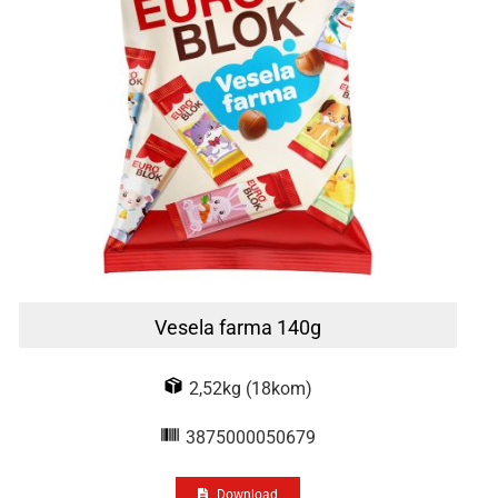
Vesela farma 140g
2,52kg (18kom)
3875000050679
Download