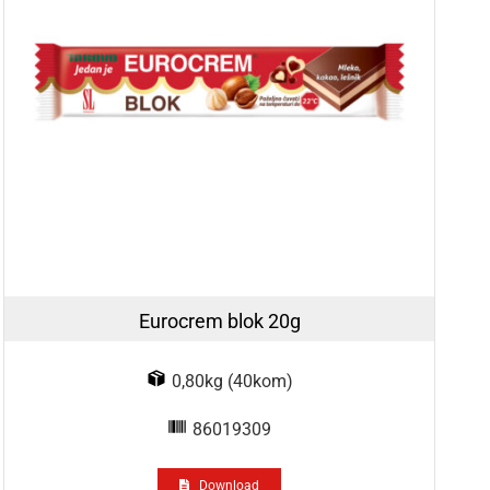
Eurocrem blok 20g
0,80kg (40kom)
86019309
Download