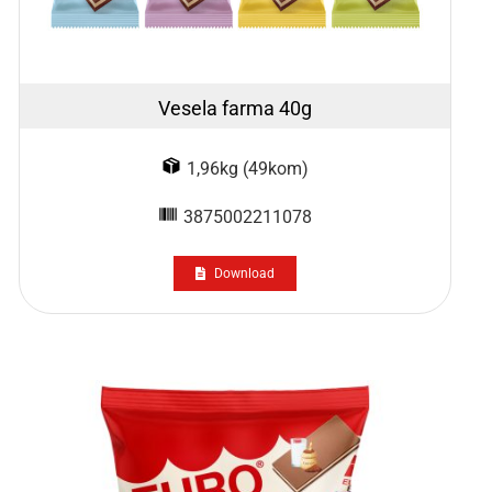
Vesela farma 40g
1,96kg (49kom)
3875002211078
Download