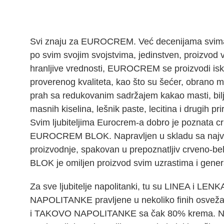
Svi znaju za EUROCREM. Već decenijama svima o
po svim svojim svojstvima, jedinstven, proizvod 
hranljive vrednosti, EUROCREM se proizvodi iskl
proverenog kvaliteta, kao što su šećer, obrano 
prah sa redukovanim sadržajem kakao masti, bil
masnih kiselina, lešnik paste, lecitina i drugih pr
Svim ljubiteljima Eurocrem-a dobro je poznata crn
EUROCREM BLOK. Napravljen u skladu sa najv
proizvodnje, spakovan u prepoznatljiv crveno
BLOK je omiljen proizvod svim uzrastima i gener
Za sve ljubitelje napolitanki, tu su LINEA i LENK
NAPOLITANKE pravljene u nekoliko finih osveža
i TAKOVO NAPOLITANKE sa čak 80% krema. Na