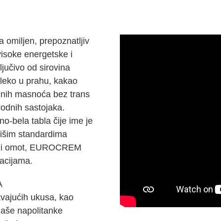
miljen, prepoznatljiv
visoke energetske i
jučivo od sirovina
mleko u prahu, kakao
jnih masnoća bez trans
irodnih sastojaka.
o-bela tabla čije ime je
išim standardima
-beli omot, EUROCREM
acijama.
A
vajućih ukusa, kao
še napolitanke