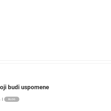
oji budi uspomene
.
|
BLOG