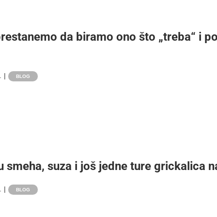
restanemo da biramo ono što „treba“ i p
.
|
BLOG
 smeha, suza i još jedne ture grickalica 
.
|
BLOG