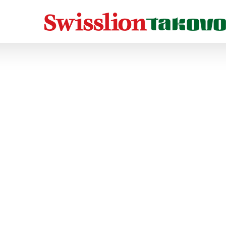
Home
Marko Markovic
MARKO_TITAN