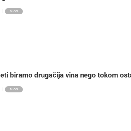
.
|
BLOG
leti biramo drugačija vina nego tokom os
.
|
BLOG