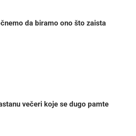
očnemo da biramo ono što zaista
nastanu večeri koje se dugo pamte