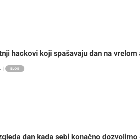
etnji hackovi koji spašavaju dan na vrelom 
.
|
BLOG
zgleda dan kada sebi konačno dozvolimo