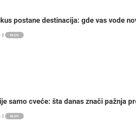
kus postane destinacija: gde vas vode nov
.
|
BLOG
ije samo cveće: šta danas znači pažnja 
.
|
BLOG