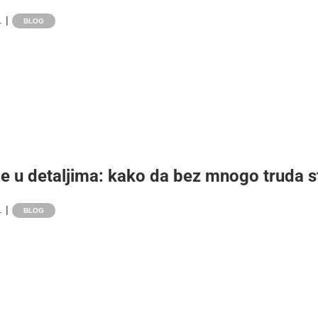
.
|
BLOG
je u detaljima: kako da bez mnogo truda 
.
|
BLOG