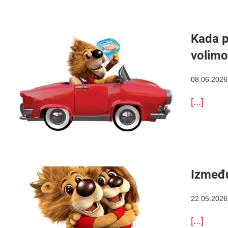
Kada p
volimo
08.06.2026
[...]
Između
22.05.2026
[...]