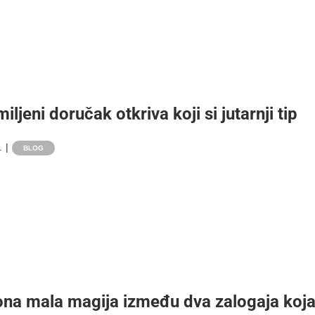
iljeni doručak otkriva koji si jutarnji tip
.
|
BLOG
i ona mala magija između dva zalogaja koj