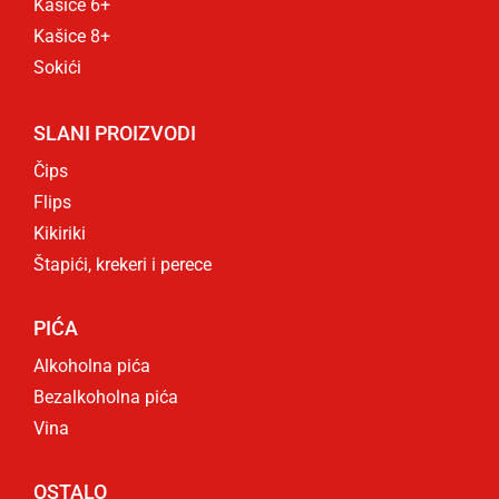
Kašice 6+
Kašice 8+
Sokići
SLANI PROIZVODI
Čips
Flips
Kikiriki
Štapići, krekeri i perece
PIĆA
Alkoholna pića
Bezalkoholna pića
Vina
OSTALO