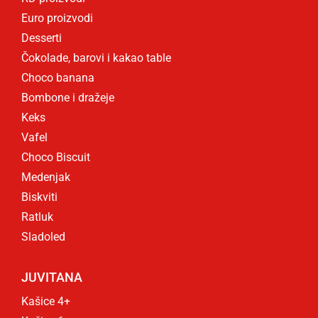
Euro proizvodi
Desserti
Čokolade, barovi i kakao table
Choco banana
Bombone i dražeje
Keks
Vafel
Choco Biscuit
Medenjak
Biskviti
Ratluk
Sladoled
JUVITANA
Kašice 4+